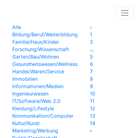
Pressemitteilung
Alle
‹
Bildung/Beruf/Weiterbildung
1
Familie/Haus/Kinder
2
Forschung/Wissenschaft
...
Garten/Bau/Wohnen
5
Gesundheitswesen/Wellness
6
Handel/Waren/Service
7
Immobilien
8
Informationen/Medien
9
Ingenieurwesen
10
IT/Software/Web 2.0
11
Kleidung/Lifestyle
12
Kommunikation/Computer
13
Kultur/Kunst
14
Marketing/Werbung
›
Politik/Gesellschaft