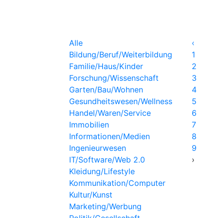
STROMANBIETER
S
Alle
‹
Bildung/Beruf/Weiterbildung
1
Familie/Haus/Kinder
2
Forschung/Wissenschaft
3
Garten/Bau/Wohnen
4
Gesundheitswesen/Wellness
5
Handel/Waren/Service
6
Immobilien
7
Informationen/Medien
8
Ingenieurwesen
9
IT/Software/Web 2.0
›
Kleidung/Lifestyle
Kommunikation/Computer
Kultur/Kunst
Marketing/Werbung
Politik/Gesellschaft